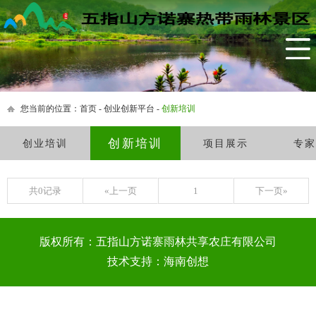
网站首页
景区简介
生态农庄
茶园小镇
您当前的位置：
首页
-
创业创新平台
-
创新培训
雨林民宿
创新培训
创业培训
项目展示
专家
黎家美食
共0记录
«上一页
1
下一页»
四季活动
特色产品
版权所有：五指山方诺寨雨林共享农庄有限公司
农村创业创新平台
技术支持：海南创想
新闻中心
联系我们